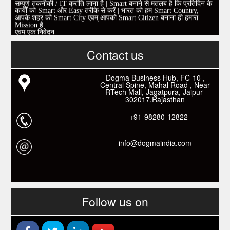
Online Solution, Online Working की समस्याओं का समाधान और उन में
सम्पूर्ण तकनीकी / IT क्रांति लाना है | Smart बनाने से मतलब है कि प्रतिदिन के
कार्यों को Smart और Easy तरीके से करें | भारत को हम Smart Country,
आपके शहर को Smart City एवम् आपको Smart Citizen बनाना ही हमारा
Mission है|
एवम् एक निवेदन |
इस पेज को Like करें और अपने सभी दोस्तों को invite करें।
Contact us
www.fb.com/besmartcitizen
Be Smart Citizen App Download करें। जिस से आप के दैनिक जीवन में
काम आने वाले बहुत से कार्यों में समय ओर धन कि बहुत बचत होगी।
Dogma Business Hub, FC-10 ,
Link: -
https://goo.gl/fhmp6D
Central Spine, Mahal Road , Near
यदि आप को इस App में कुछ भी जानकारी लेनी हो तो कम से कम एक बार
RTech Mall, Jagatpura, Jaipur-
Download कारों ओर जानो Smart Work के तरीके।
302017,Rajasthan
+91-98280-12822
info@dogmaindia.com
Follow us on