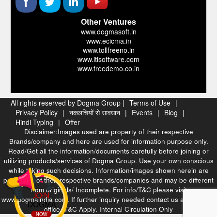
Other Ventures
www.dogmasoft.in
www.ecicma.in
www.tollfreeno.in
www.itisoftware.com
www.freedemo.co.in
All rights reserved by Dogma Group |
Terms of Use
|
Privacy Policy
|
नकलचियों से सावधान
|
Events
|
Blog
|
Hindi Typing
|
Offer
Disclaimer:Images used are property of their respective
Brands/company and here are used for information purpose only.
Read/Get all the information/documents carefully before joining or
utilizing products/services of Dogma Group. Use your own conscious
while taking such decisions. Information/images shown herein are
properties of their respective brands/companies and may be different
from originals/ Incomplete. For info/T&C please visit
www.dogmaindia.com. If further inquiry needed contact us at our head
office. T&C Apply. Internal Circulation Only