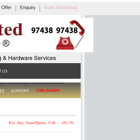
Offer
Enquiry
Book Workshop
g & Hardware Services
T US
JOIN DOGMA
EE
SUPPORT
For Any Issue/Query Call : +91-76108-76108
For Any Issue/Query Call : +91-76108-76108
For Any Issue/Query Call : +91-76108-76108