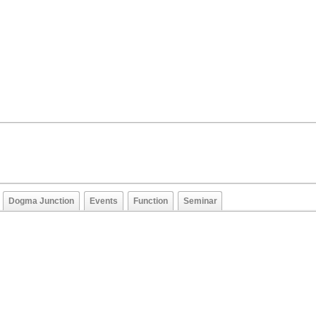
Dogma Junction
Events
Function
Seminar