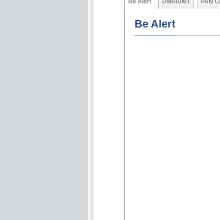
Be Alert
DMR/DMT
PAN C
Be Alert