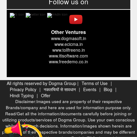
Follow us on
Other Ventures
www.dogmasoft.in
www.ecicma.in
www.tollfreeno.in
www.itisoftware.com
www.freedemo.co.in
All rights reserved by Dogma Group |
Terms of Use
|
Privacy Policy
|
नकलचियों से सावधान
|
Events
|
Blog
|
Hindi Typing
|
Offer
Disclaimer:Images used are property of their respective
Brands/company and here are used for information purpose only.
Read/Get all the information/documents carefully before joining or
utilizing products/services of Dogma Group. Use your own conscious
while taking such decisions. Information/images shown herein are
properties of their respective brands/companies and may be different