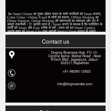
Be Smart Citizen का मुख्य उद्देश्य भारत के सभी नागरिकों को Smart बनाना,
Cyber Crime / Online Fraud से लोगों को बचाना, Offline Working का
Online Solution, Online Working की समस्याओं का समाधान और उन में
सम्पूर्ण तकनीकी / IT क्रांति लाना है | Smart बनाने से मतलब है कि प्रतिदिन के
कार्यों को Smart और Easy तरीके से करें | भारत को हम Smart Country,
आपके शहर को Smart City एवम् आपको Smart Citizen बनाना ही हमारा
Mission है|
एवम् एक निवेदन |
इस पेज को Like करें और अपने सभी दोस्तों को invite करें।
Contact us
www.fb.com/besmartcitizen
Be Smart Citizen App Download करें। जिस से आप के दैनिक जीवन में
काम आने वाले बहुत से कार्यों में समय ओर धन कि बहुत बचत होगी।
Link: -
https://goo.gl/fhmp6D
Dogma Business Hub, FC-10 ,
यदि आप को इस App में कुछ भी जानकारी लेनी हो तो कम से कम एक बार
Central Spine, Mahal Road , Near
Download कारों ओर जानो Smart Work के तरीके।
RTech Mall, Jagatpura, Jaipur-
302017,Rajasthan
+91-98280-12822
info@dogmaindia.com