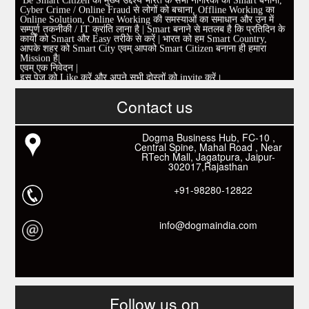
Cyber Crime / Online Fraud से लोगों को बचाना, Offline Working का
Online Solution, Online Working की समस्याओं का समाधान और उन में
सम्पूर्ण तकनीकी / IT क्रांति लाना है | Smart बनाने से मतलब है कि प्रतिदिन के
कार्यों को Smart और Easy तरीके से करें | भारत को हम Smart Country,
आपके शहर को Smart City एवम् आपको Smart Citizen बनाना ही हमारा
Mission है|
एवम् एक निवेदन |
इस पेज को Like करें और अपने सभी दोस्तों को invite करें।
www.fb.com/besmartcitizen
Be Smart Citizen App Download करें। जिस से आप के दैनिक जीवन में
काम आने वाले बहुत से कार्यों में समय ओर धन कि बहुत बचत होगी।
Contact us
Link: -
https://goo.gl/fhmp6D
यदि आप को इस App में कुछ भी जानकारी लेनी हो तो कम से कम एक बार
Download कारों ओर जानो Smart Work के तरीके।
Dogma Business Hub, FC-10 ,
Central Spine, Mahal Road , Near
RTech Mall, Jagatpura, Jaipur-
302017,Rajasthan
+91-98280-12822
info@dogmaindia.com
Follow us on