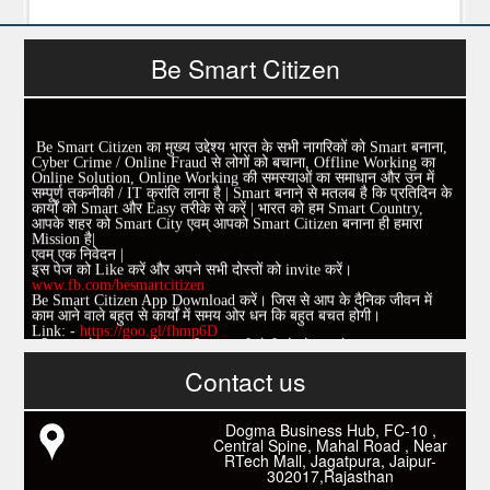
Be Smart Citizen
Be Smart Citizen का मुख्य उद्देश्य भारत के सभी नागरिकों को Smart बनाना,
Cyber Crime / Online Fraud से लोगों को बचाना, Offline Working का
Online Solution, Online Working की समस्याओं का समाधान और उन में
सम्पूर्ण तकनीकी / IT क्रांति लाना है | Smart बनाने से मतलब है कि प्रतिदिन के
कार्यों को Smart और Easy तरीके से करें | भारत को हम Smart Country,
आपके शहर को Smart City एवम् आपको Smart Citizen बनाना ही हमारा
Mission है|
एवम् एक निवेदन |
इस पेज को Like करें और अपने सभी दोस्तों को invite करें।
www.fb.com/besmartcitizen
Be Smart Citizen App Download करें। जिस से आप के दैनिक जीवन में
काम आने वाले बहुत से कार्यों में समय ओर धन कि बहुत बचत होगी।
Link: -
https://goo.gl/fhmp6D
यदि आप को इस App में कुछ भी जानकारी लेनी हो तो कम से कम एक बार
Download कारों ओर जानो Smart Work के तरीके।
Contact us
Dogma Business Hub, FC-10 ,
Central Spine, Mahal Road , Near
RTech Mall, Jagatpura, Jaipur-
302017,Rajasthan