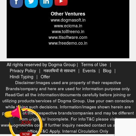
Other Ventures
www.dogmasoft.in
www.ecicma.in
www.tollfreeno.in
www.itisoftware.com
www.freedemo.co.in
All rights reserved by Dogma Group |
Terms of Use
|
Privacy Policy
|
नकलचियों से सावधान
|
Events
|
Blog
|
Hindi Typing
|
Offer
Disclaimer:Images used are property of their respective
Brands/company and here are used for information purpose only.
Read/Get all the information/documents carefully before joining or
utilizing products/services of Dogma Group. Use your own conscious
while taking such decisions. Information/images shown herein are
properties of their respective brands/companies and may be different
from originals/ Incomplete. For info/T&C please visit
www.dogmaindia.com. If further inquiry needed contact us at our head
office. T&C Apply. Internal Circulation Only