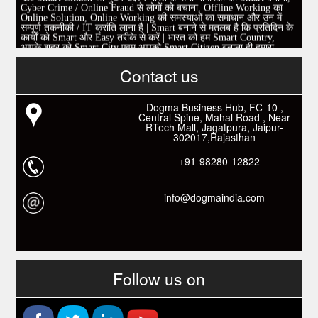
Online Solution, Online Working की समस्याओं का समाधान और उन में
सम्पूर्ण तकनीकी / IT क्रांति लाना है | Smart बनाने से मतलब है कि प्रतिदिन के
कार्यों को Smart और Easy तरीके से करें | भारत को हम Smart Country,
आपके शहर को Smart City एवम् आपको Smart Citizen बनाना ही हमारा
Mission है|
एवम् एक निवेदन |
इस पेज को Like करें और अपने सभी दोस्तों को invite करें।
Contact us
www.fb.com/besmartcitizen
Be Smart Citizen App Download करें। जिस से आप के दैनिक जीवन में
काम आने वाले बहुत से कार्यों में समय ओर धन कि बहुत बचत होगी।
Link: -
https://goo.gl/fhmp6D
Dogma Business Hub, FC-10 ,
यदि आप को इस App में कुछ भी जानकारी लेनी हो तो कम से कम एक बार
Central Spine, Mahal Road , Near
Download कारों ओर जानो Smart Work के तरीके।
RTech Mall, Jagatpura, Jaipur-
302017,Rajasthan
+91-98280-12822
info@dogmaindia.com
Follow us on