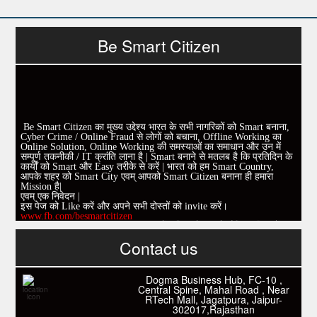
Be Smart Citizen
Be Smart Citizen का मुख्य उद्देश्य भारत के सभी नागरिकों को Smart बनाना,
Cyber Crime / Online Fraud से लोगों को बचाना, Offline Working का
Online Solution, Online Working की समस्याओं का समाधान और उन में
सम्पूर्ण तकनीकी / IT क्रांति लाना है | Smart बनाने से मतलब है कि प्रतिदिन के
कार्यों को Smart और Easy तरीके से करें | भारत को हम Smart Country,
आपके शहर को Smart City एवम् आपको Smart Citizen बनाना ही हमारा
Mission है|
एवम् एक निवेदन |
इस पेज को Like करें और अपने सभी दोस्तों को invite करें।
www.fb.com/besmartcitizen
Be Smart Citizen App Download करें। जिस से आप के दैनिक जीवन में
काम आने वाले बहुत से कार्यों में समय ओर धन कि बहुत बचत होगी।
Link: -
https://goo.gl/fhmp6D
यदि आप को इस App में कुछ भी जानकारी लेनी हो तो कम से कम एक बार
Download कारों ओर जानो Smart Work के तरीके।
Contact us
Dogma Business Hub, FC-10 ,
Central Spine, Mahal Road , Near
RTech Mall, Jagatpura, Jaipur-
302017,Rajasthan