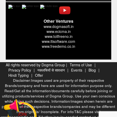
Other Ventures
www.dogmasoft.in
www.ecicma.in
www.tollfreeno.in
www.itisoftware.com
www.freedemo.co.in
All rights reserved by Dogma Group |
Terms of Use
|
Privacy Policy
|
नकलचियों से सावधान
|
Events
|
Blog
|
Hindi Typing
|
Offer
Disclaimer:Images used are property of their respective
Brands/company and here are used for information purpose only.
Read/Get all the information/documents carefully before joining or
utilizing products/services of Dogma Group. Use your own conscious
while taking such decisions. Information/images shown herein are
properties of their respective brands/companies and may be different
from originals/ Incomplete. For info/T&C please visit
www.dogmaindia.com. If further inquiry needed contact us at our head