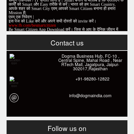
सम्पूर्ण तकनीकी / IT क्रांति लाना है | Smart बनाने से मतलब है कि प्रतिदिन के
कार्यों को Smart और Easy तरीके से करें | भारत को हम Smart Country,
आपके शहर को Smart City एवम् आपको Smart Citizen बनाना ही हमारा
Mission है|
एवम् एक निवेदन |
इस पेज को Like करें और अपने सभी दोस्तों को invite करें।
www.fb.com/besmartcitizen
Be Smart Citizen App Download करें। जिस से आप के दैनिक जीवन में
काम आने वाले बहुत से कार्यों में समय ओर धन कि बहुत बचत होगी।
Contact us
Link: -
https://goo.gl/fhmp6D
यदि आप को इस App में कुछ भी जानकारी लेनी हो तो कम से कम एक बार
Download कारों ओर जानो Smart Work के तरीके।
Dogma Business Hub, FC-10 ,
Central Spine, Mahal Road , Near
RTech Mall, Jagatpura, Jaipur-
302017,Rajasthan
+91-98280-12822
info@dogmaindia.com
Follow us on