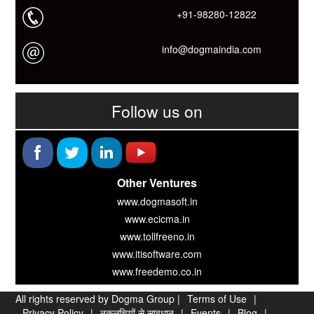
+91-98280-12822
info@dogmaindia.com
Follow us on
Other Ventures
www.dogmasoft.in
www.ecicma.in
www.tollfreeno.in
www.itisoftware.com
www.freedemo.co.in
All rights reserved by Dogma Group |
Terms of Use
|
Privacy Policy
|
नकलचियों से सावधान
|
Events
|
Blog
|