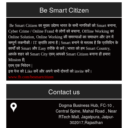
Be Smart Citizen
Be Smart Citizen का मुख्य उद्देश्य भारत के सभी नागरिकों को Smart बनाना,
Cyber Crime / Online Fraud से लोगों को बचाना, Offline Working का
Online Solution, Online Working की समस्याओं का समाधान और उन में
सम्पूर्ण तकनीकी / IT क्रांति लाना है | Smart बनाने से मतलब है कि प्रतिदिन के
कार्यों को Smart और Easy तरीके से करें | भारत को हम Smart Country,
आपके शहर को Smart City एवम् आपको Smart Citizen बनाना ही हमारा
Mission है|
एवम् एक निवेदन |
इस पेज को Like करें और अपने सभी दोस्तों को invite करें।
www.fb.com/besmartcitizen
Be Smart Citizen App Download करें। जिस से आप के दैनिक जीवन में
काम आने वाले बहुत से कार्यों में समय ओर धन कि बहुत बचत होगी।
Contact us
Link: -
https://goo.gl/fhmp6D
यदि आप को इस App में कुछ भी जानकारी लेनी हो तो कम से कम एक बार
Dogma Business Hub, FC-10 ,
Download कारों ओर जानो Smart Work के तरीके।
Central Spine, Mahal Road , Near
RTech Mall, Jagatpura, Jaipur-
302017,Rajasthan