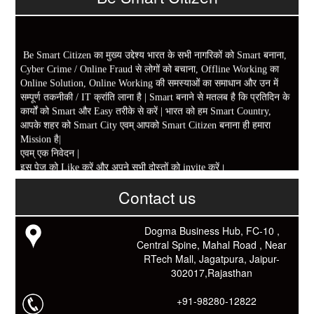
Be Smart Citizen का मुख्य उद्देश्य भारत के सभी नागरिकों को Smart बनाना,
Cyber Crime / Online Fraud से लोगों को बचाना, Offline Working का
Online Solution, Online Working की समस्याओं का समाधान और उन में
सम्पूर्ण तकनीकी / IT क्रांति लाना है | Smart बनाने से मतलब है कि प्रतिदिन के
कार्यों को Smart और Easy तरीके से करें | भारत को हम Smart Country,
आपके शहर को Smart City एवम् आपको Smart Citizen बनाना ही हमारा
Mission है|
एवम् एक निवेदन |
इस पेज को Like करें और अपने सभी दोस्तों को invite करें।
www.fb.com/besmartcitizen
Contact us
Be Smart Citizen App Download करें। जिस से आप के दैनिक जीवन में
काम आने वाले बहुत से कार्यों में समय ओर धन कि बहुत बचत होगी।
Link: -
https://goo.gl/fhmp6D
Dogma Business Hub, FC-10 ,
यदि आप को इस App में कुछ भी जानकारी लेनी हो तो कम से कम एक बार
Central Spine, Mahal Road , Near
Download कारों ओर जानो Smart Work के तरीके।
RTech Mall, Jagatpura, Jaipur-
302017,Rajasthan
+91-98280-12822