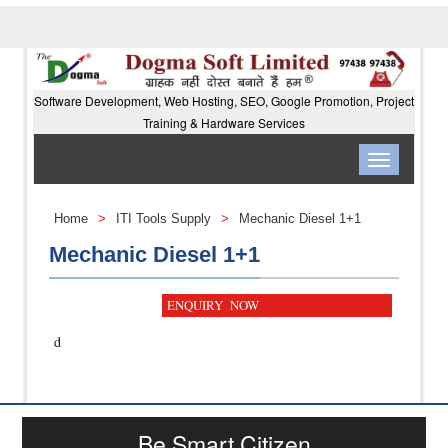
Software Development, Web Hosting, SEO, Google Promotion, Project
Training & Hardware Services
Toggle
navigation
Home
>
ITI Tools Supply
>
Mechanic Diesel 1+1
Mechanic Diesel 1+1
ENQUIRY NOW
d
Be Smart Citizen