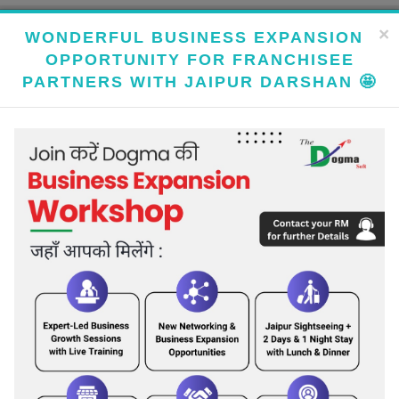
×
WONDERFUL BUSINESS EXPANSION
OPPORTUNITY FOR FRANCHISEE
PARTNERS WITH JAIPUR DARSHAN 🤩
Software Development, Web Hosting, SEO, Google Promotion, Project
Training & Hardware Services
Toggle
navigation
BECOME FRANCHISEE
FRANCHISEE LOGIN