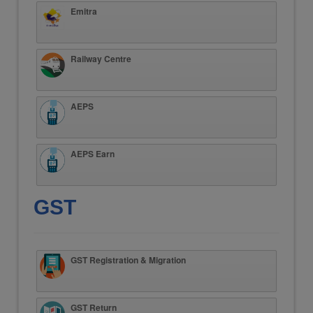
Emitra
Railway Centre
AEPS
AEPS Earn
GST
GST Registration & Migration
GST Return