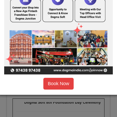
LOGIN
CLIENT/PARTNER
VENDOR LOGIN
675 Cities and 19000 Pincodes state/UT + District + city with 3,00,000
Our
Presence
Book Now
DOGMA SOFT LIMITED
New Updates
Dogma Soft 8th Foundation Day Ceremony
DOGMA SOFT LIMITED