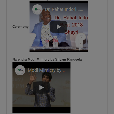
Ceremony
Narendra Modi Mimicry by Shyam Rangeela